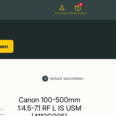
0
Anmelden
Verkaufsbox
Camcorder
Smartwatches
Konsolen
nen
3
Verkauf abschließen
Canon 100-500mm
1:4.5-7.1 RF L IS USM
o