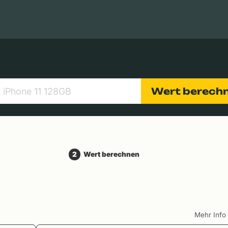
Apple Macs
Tablets
Digitalkameras
Objektive
Wert berech
2
Wert berechnen
Mehr Inf