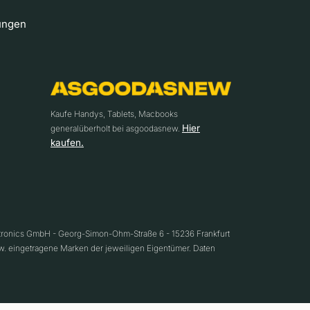
ungen
Kaufe Handys, Tablets, Macbooks
Hier
generalüberholt bei asgoodasnew.
kaufen.
ctronics GmbH - Georg-Simon-Ohm-Straße 6 - 15236 Frankfurt
w. eingetragene Marken der jeweiligen Eigentümer. Daten