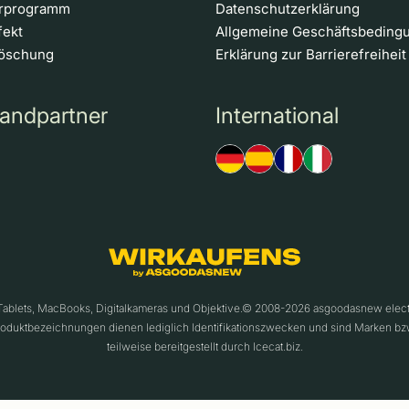
erprogramm
Datenschutzerklärung
fekt
Allgemeine Geschäftsbeding
löschung
Erklärung zur Barrierefreiheit
andpartner
International
 Tablets, MacBooks, Digitalkameras und Objektive.© 2008-2026 asgoodasnew ele
roduktbezeichnungen dienen lediglich Identifikationszwecken und sind Marken bz
teilweise bereitgestellt durch Icecat.biz.