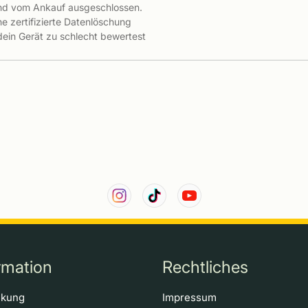
ind vom Ankauf ausgeschlossen.
e zertifizierte Datenlöschung
 dein Gerät zu schlecht bewertest
rmation
Rechtliches
ckung
Impressum