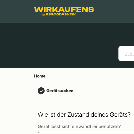
Springen zu
Hauptinhalt
Menü
Suchen
Home
Handys
Apple MacBooks
Nützliche Links
Home
Gerät suchen
Wie ist der Zustand deines Geräts?
Gerät lässt sich einwandfrei benutzen?