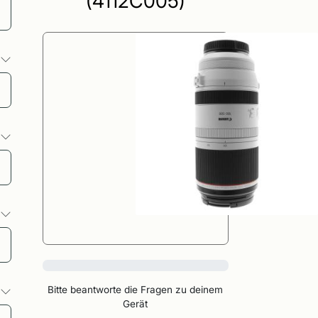
(4112C005)
o
o
o
0%
Bitte beantworte die Fragen zu deinem
o
Gerät