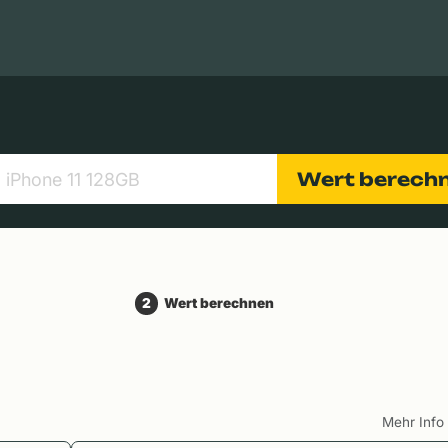
Apple Macs
Tablets
Digitalkameras
Objektive
Wert berech
2
Wert berechnen
Mehr Inf