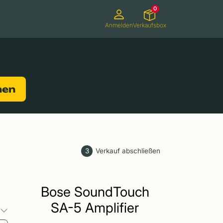
0
Anmelden
Verkaufsbox
Camcorder
Smartwatches
Konsolen
nen
3
Verkauf abschließen
Bose SoundTouch
SA-5 Amplifier
o