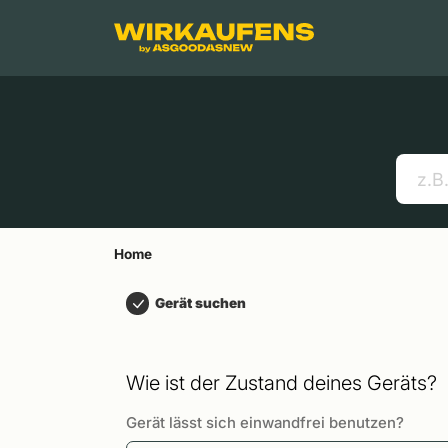
Springen zu
Hauptinhalt
Menü
Suchen
Home
Handys
Apple MacBooks
Nützliche Links
Home
Gerät suchen
Wie ist der Zustand deines Geräts?
Gerät lässt sich einwandfrei benutzen?