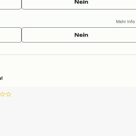
Nein
Mehr Inf
Nein
o!