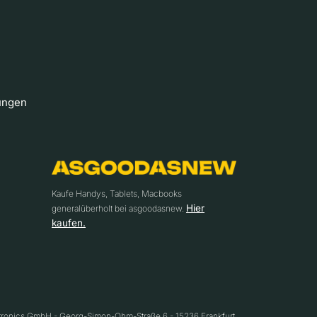
ungen
Kaufe Handys, Tablets, Macbooks
Hier
generalüberholt bei asgoodasnew.
kaufen.
ctronics GmbH - Georg-Simon-Ohm-Straße 6 - 15236 Frankfurt