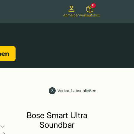
0
Anmelden
Verkaufsbox
Camcorder
Smartwatches
Konsolen
nen
3
Verkauf abschließen
Bose Smart Ultra
Soundbar
o