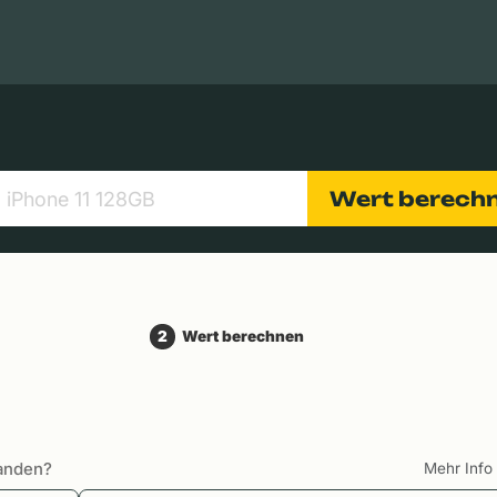
Apple Macs
Tablets
Digitalkameras
Objektive
Wert berech
2
Wert berechnen
handen?
Mehr Inf