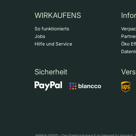
WIRKAUFENS
Info
So funktionierts
Verpa
Jobs
Partn
Hilfe und Service
Öko Ef
Daten
Sicherheit
Vers
WIRKAUFENS - Der Elektronikankauf im Internet für Handys,