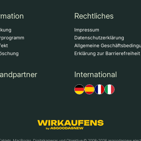
rmation
Rechtliches
ckung
Impressum
erprogramm
Datenschutzerklärung
fekt
Allgemeine Geschäftsbeding
löschung
Erklärung zur Barrierefreiheit
andpartner
International
 Tablets, MacBooks, Digitalkameras und Objektive.© 2008-2026 asgoodasnew ele