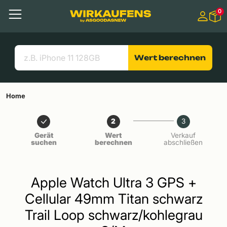
Springen zu
0
Hauptinhalt
Menü
Suchen
Nützliche Links
Wert berechnen
Home
2
3
Gerät
Wert
Verkauf
suchen
berechnen
abschließen
Apple Watch Ultra 3 GPS +
Cellular 49mm Titan schwarz
Trail Loop schwarz/kohlegrau