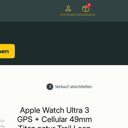
0
Anmelden
Verkaufsbox
Camcorder
Smartwatches
Konsolen
nen
3
Verkauf abschließen
Apple Watch Ultra 3
GPS + Cellular 49mm
o