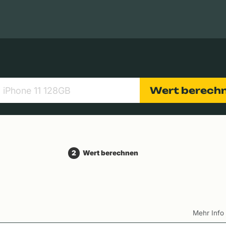
Apple Macs
Tablets
Digitalkameras
Objektive
Wert berech
2
Wert berechnen
Mehr Inf