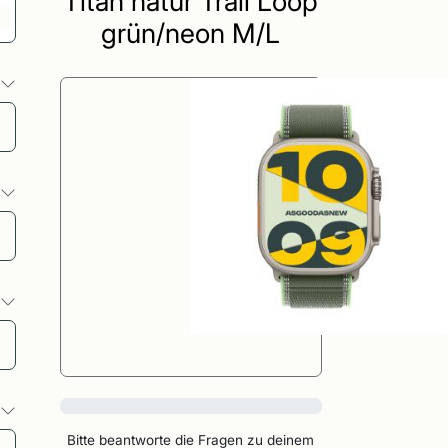
Titan natur Trail Loop
grün/neon M/L
o
o
o
0%
o
Bitte beantworte die Fragen zu deinem