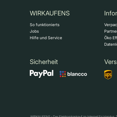
WIRKAUFENS
Info
So funktionierts
Verpa
Jobs
Partn
Hilfe und Service
Öko Ef
Daten
Sicherheit
Vers
WIRKAUFENS - Der Elektronikankauf im Internet für Handys,