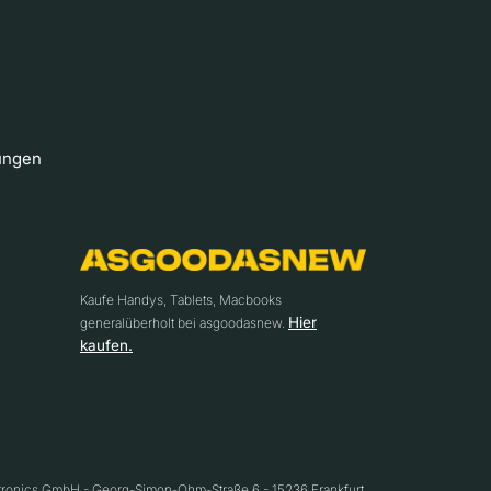
ungen
Kaufe Handys, Tablets, Macbooks
Hier
generalüberholt bei asgoodasnew.
kaufen.
ctronics GmbH - Georg-Simon-Ohm-Straße 6 - 15236 Frankfurt