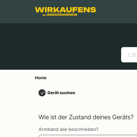
Springen zu
Hauptinhalt
Menü
Suchen
Home
Handys
Apple MacBooks
Nützliche Links
Home
Gerät suchen
Wie ist der Zustand deines Geräts?
Armband wie beschrieben?