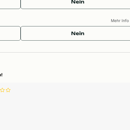
Nein
Mehr Inf
Nein
o!