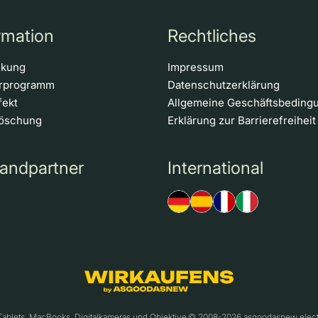
rmation
Rechtliches
ckung
Impressum
erprogramm
Datenschutzerklärung
fekt
Allgemeine Geschäftsbeding
löschung
Erklärung zur Barrierefreiheit
andpartner
International
 Tablets, MacBooks, Digitalkameras und Objektive.© 2008-2026 asgoodasnew ele