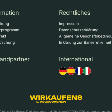
rmation
Rechtliches
ckung
Impressum
erprogramm
Datenschutzerklärung
fekt
Allgemeine Geschäftsbeding
löschung
Erklärung zur Barrierefreiheit
andpartner
International
 Tablets, MacBooks, Digitalkameras und Objektive.© 2008-2026 asgoodasnew ele