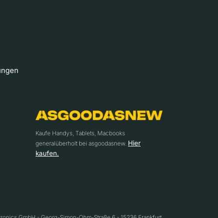
ungen
Kaufe Handys, Tablets, Macbooks
Hier
generalüberholt bei asgoodasnew.
kaufen.
ctronics GmbH - Georg-Simon-Ohm-Straße 6 - 15236 Frankfurt