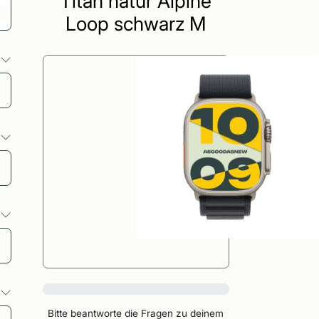
Titan natur Alpine
Loop schwarz M
o
o
o
0%
o
Bitte beantworte die Fragen zu deinem