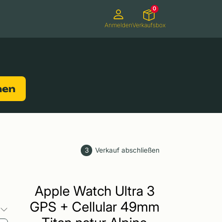
0
Anmelden
Verkaufsbox
Camcorder
Smartwatches
Konsolen
nen
3
Verkauf abschließen
Apple Watch Ultra 3
GPS + Cellular 49mm
o