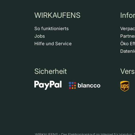
WIRKAUFENS
Info
So funktionierts
Verpa
Jobs
Partn
Hilfe und Service
Öko Ef
Daten
Sicherheit
Vers
WIRKAUFENS - Der Elektronikankauf im Internet für Handys,