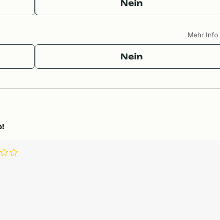
Nein
Mehr Inf
Nein
o!