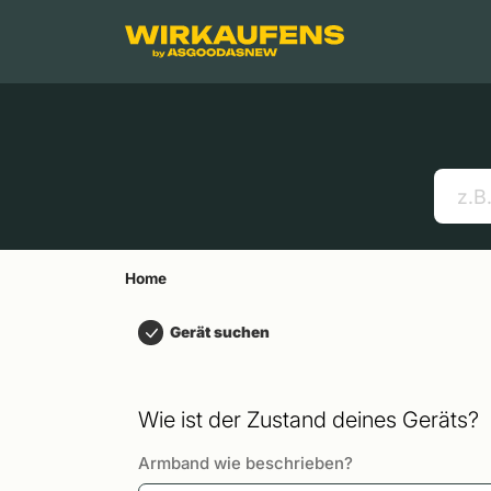
Springen zu
Hauptinhalt
Menü
Suchen
Home
Handys
Apple MacBooks
Nützliche Links
Home
Gerät suchen
Wie ist der Zustand deines Geräts?
Armband wie beschrieben?