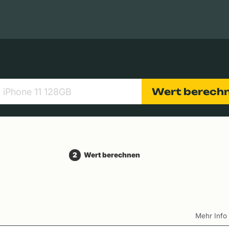
Apple Macs
Tablets
Digitalkameras
Objektive
Wert berech
2
Wert berechnen
Mehr Inf