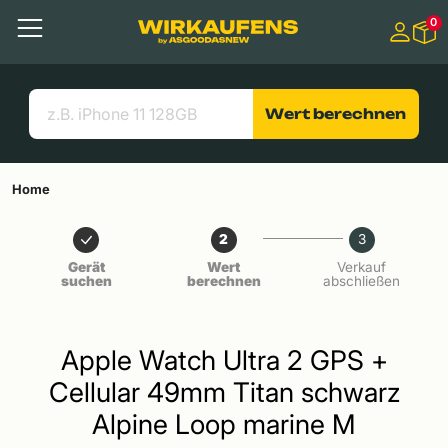
Springen zu
0
Hauptinhalt
Menü
Suchen
Nützliche Links
Wert berechnen
Home
2
3
Gerät
Wert
Verkauf
suchen
berechnen
abschließen
Apple Watch Ultra 2 GPS +
Cellular 49mm Titan schwarz
Alpine Loop marine M