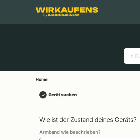
Springen zu
Hauptinhalt
Menü
Suchen
Home
Handys
Apple MacBooks
Nützliche Links
Home
Gerät suchen
Wie ist der Zustand deines Geräts?
Armband wie beschrieben?