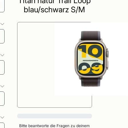
Titan natur Trail Loop
blau/schwarz S/M
o
o
o
0%
o
Bitte beantworte die Fragen zu deinem