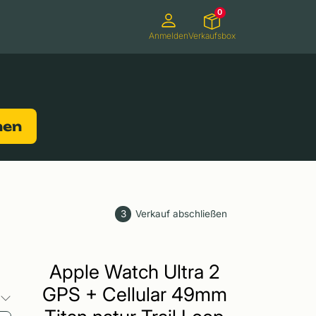
0
Anmelden
Verkaufsbox
Camcorder
Smartwatches
Konsolen
nen
3
Verkauf abschließen
Apple Watch Ultra 2
GPS + Cellular 49mm
o