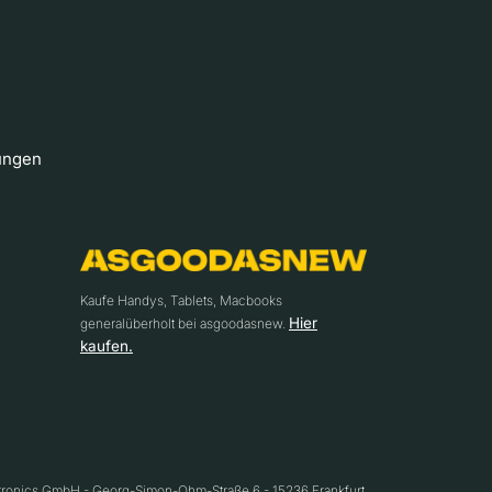
ungen
Kaufe Handys, Tablets, Macbooks
Hier
generalüberholt bei asgoodasnew.
kaufen.
ctronics GmbH - Georg-Simon-Ohm-Straße 6 - 15236 Frankfurt