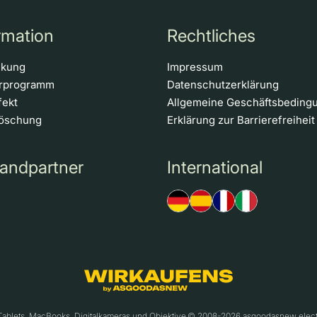
rmation
Rechtliches
ckung
Impressum
erprogramm
Datenschutzerklärung
fekt
Allgemeine Geschäftsbeding
löschung
Erklärung zur Barrierefreiheit
andpartner
International
 Tablets, MacBooks, Digitalkameras und Objektive.© 2008-2026 asgoodasnew ele