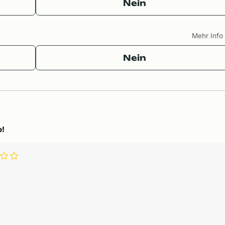
Nein
Mehr Inf
Nein
o!