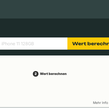
Apple Macs
Tablets
Digitalkameras
Objektive
Wert berech
2
Wert berechnen
Mehr Inf