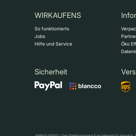
WIRKAUFENS
Info
So funktionierts
Verpa
Jobs
Partn
Hilfe und Service
Öko Ef
Daten
Sicherheit
Vers
WIRKAUFENS - Der Elektronikankauf im Internet für Handys,