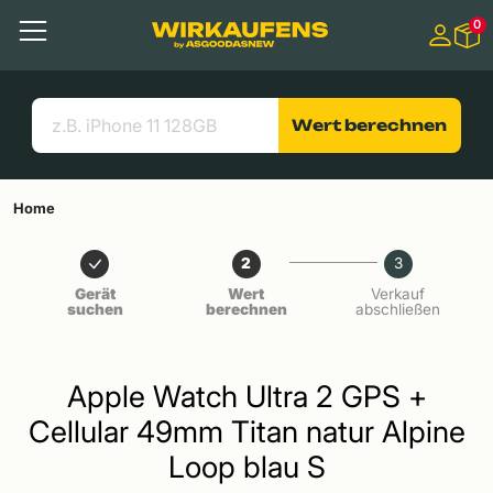
Springen zu
0
Hauptinhalt
Menü
Suchen
Nützliche Links
Wert berechnen
Home
2
3
Gerät
Wert
Verkauf
suchen
berechnen
abschließen
Apple Watch Ultra 2 GPS +
Cellular 49mm Titan natur Alpine
Loop blau S