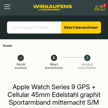
Springen zu
0
Hauptinhalt
Menü
Suchen
Nützliche Links
Wert berechnen
Home
2
3
Gerät
Wert
Verkauf
suchen
berechnen
abschließen
Apple Watch Series 9 GPS +
Cellular 45mm Edelstahl graphit
Sportarmband mitternacht S/M