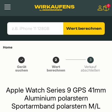
Springen zu
0
Hauptinhalt
Menü
Suchen
Nützliche Links
Wert berechnen
Home
2
3
Gerät
Wert
Verkauf
suchen
berechnen
abschließen
Apple Watch Series 9 GPS 41mm
Aluminium polarstern
Sportarmband polarstern M/L