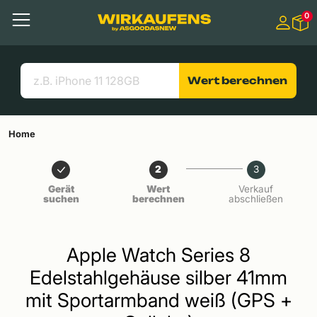
Springen zu
0
Hauptinhalt
Menü
Suchen
Nützliche Links
Wert berechnen
Home
2
3
Gerät
Wert
Verkauf
suchen
berechnen
abschließen
Apple Watch Series 8
Edelstahlgehäuse silber 41mm
mit Sportarmband weiß (GPS +