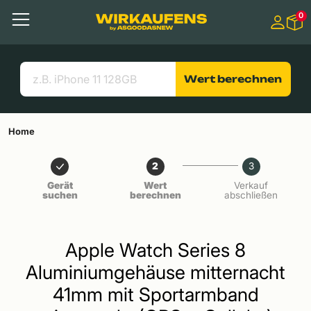
Springen zu
0
Hauptinhalt
Menü
Suchen
Nützliche Links
Wert berechnen
Home
2
3
Gerät
Wert
Verkauf
suchen
berechnen
abschließen
Apple Watch Series 8
Aluminiumgehäuse mitternacht
41mm mit Sportarmband