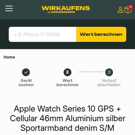
Springen zu
0
Hauptinhalt
Menü
Suchen
Nützliche Links
Wert berechnen
Home
2
3
Gerät
Wert
Verkauf
suchen
berechnen
abschließen
Apple Watch Series 10 GPS +
Cellular 46mm Aluminium silber
Sportarmband denim S/M