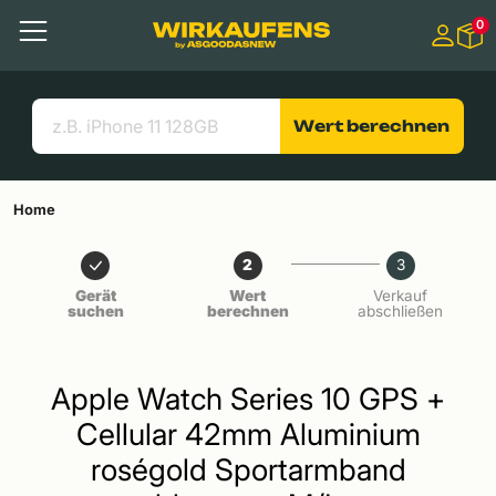
Springen zu
0
Hauptinhalt
Menü
Suchen
Nützliche Links
Wert berechnen
Home
2
3
Gerät
Wert
Verkauf
suchen
berechnen
abschließen
Apple Watch Series 10 GPS +
Cellular 42mm Aluminium
roségold Sportarmband