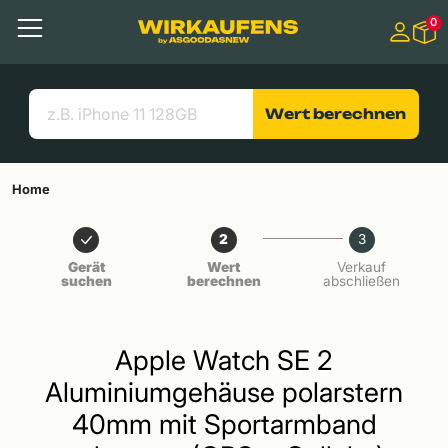
Springen zu
0
Hauptinhalt
Menü
Suchen
Nützliche Links
Wert berechnen
Home
2
3
Gerät
Wert
Verkauf
suchen
berechnen
abschließen
Apple Watch SE 2
Aluminiumgehäuse polarstern
40mm mit Sportarmband