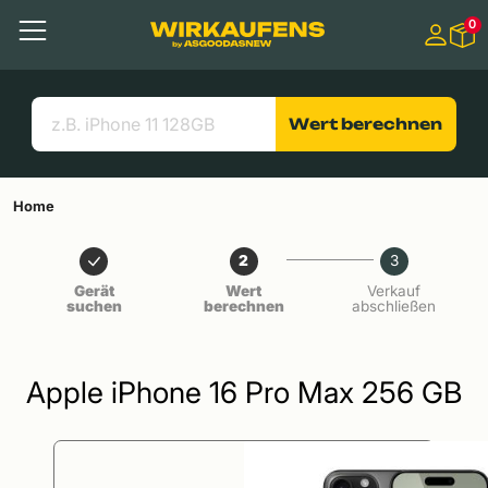
Springen zu
0
Hauptinhalt
Menü
Suchen
Nützliche Links
Wert berechnen
Home
2
3
Gerät
Wert
Verkauf
suchen
berechnen
abschließen
Apple iPhone 16 Pro Max 256 GB