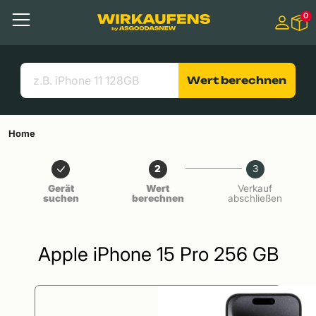
Springen zu
0
Hauptinhalt
Menü
Suchen
Nützliche Links
Wert berechnen
Home
2
3
Gerät
Wert
Verkauf
suchen
berechnen
abschließen
Apple iPhone 15 Pro 256 GB