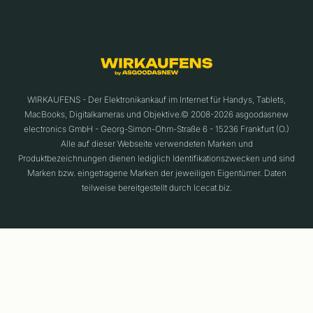
WIRKAUFENS - Der Elektronikankauf im Internet für Handys, Tablets,
MacBooks, Digitalkameras und Objektive.© 2008-2026 asgoodasnew
electronics GmbH - Georg-Simon-Ohm-Straße 6 - 15236 Frankfurt (O.)
Alle auf dieser Webseite verwendeten Marken und
Produktbezeichnungen dienen lediglich Identifikationszwecken und sind
Marken bzw. eingetragene Marken der jeweiligen Eigentümer. Daten
teilweise bereitgestellt durch Icecat.biz.