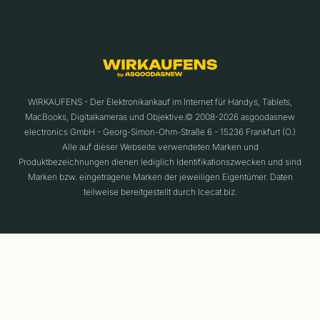
WIRKAUFENS - Der Elektronikankauf im Internet für Handys, Tablets,
MacBooks, Digitalkameras und Objektive.© 2008-2026 asgoodasnew
electronics GmbH - Georg-Simon-Ohm-Straße 6 - 15236 Frankfurt (O.)
Alle auf dieser Webseite verwendeten Marken und
Produktbezeichnungen dienen lediglich Identifikationszwecken und sind
Marken bzw. eingetragene Marken der jeweiligen Eigentümer. Daten
teilweise bereitgestellt durch Icecat.biz.