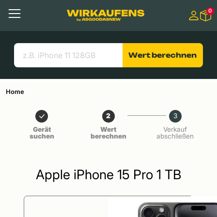
Springen zu
0
Hauptinhalt
Menü
Suchen
Nützliche Links
Wert berechnen
Home
2
3
Gerät
Wert
Verkauf
suchen
berechnen
abschließen
Apple iPhone 15 Pro 1 TB