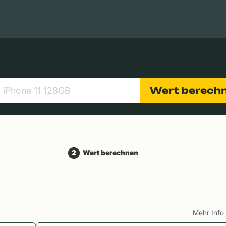
Apple Macs
Tablets
Digitalkameras
Objektive
Wert berech
2
Wert berechnen
Mehr Inf