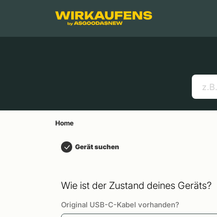
Springen zu
Hauptinhalt
Menü
Suchen
Home
Handys
Apple MacBooks
Nützliche Links
Home
Gerät suchen
Wie ist der Zustand deines Geräts?
Original USB-C-Kabel vorhanden?