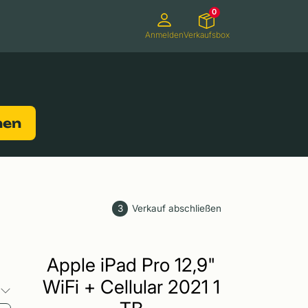
0
Anmelden
Verkaufsbox
Camcorder
Smartwatches
Konsolen
nen
3
Verkauf abschließen
Apple iPad Pro 12,9"
WiFi + Cellular 2021 1
o