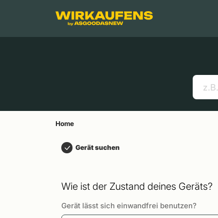
Springen zu
Hauptinhalt
Menü
Suchen
Home
Handys
Apple MacBooks
Nützliche Links
Home
Gerät suchen
Wie ist der Zustand deines Geräts?
Gerät lässt sich einwandfrei benutzen?