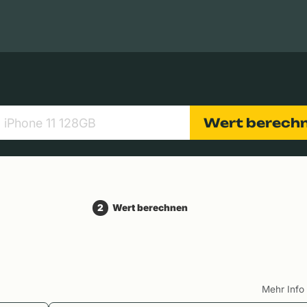
Apple Macs
Tablets
Digitalkameras
Objektive
Wert berech
2
Wert berechnen
Mehr Inf