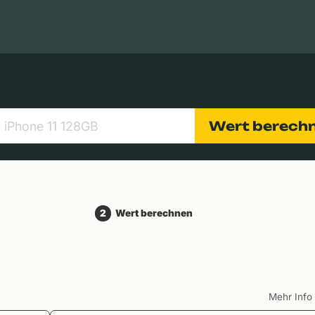
Apple Macs
Tablets
Digitalkameras
Objektive
Wert berech
2
Wert berechnen
Mehr Inf