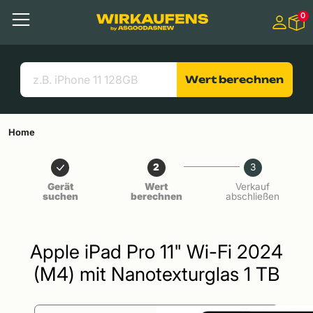
Springen zu
0
Hauptinhalt
Menü
Suchen
Nützliche Links
Wert berechnen
Home
2
3
Gerät
Wert
Verkauf
suchen
berechnen
abschließen
Apple iPad Pro 11" Wi-Fi 2024
(M4) mit Nanotexturglas 1 TB