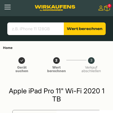
Springen zu
0
Hauptinhalt
Menü
Suchen
Nützliche Links
Wert berechnen
Home
2
3
Gerät
Wert
Verkauf
suchen
berechnen
abschließen
Apple iPad Pro 11" Wi-Fi 2020 1
TB