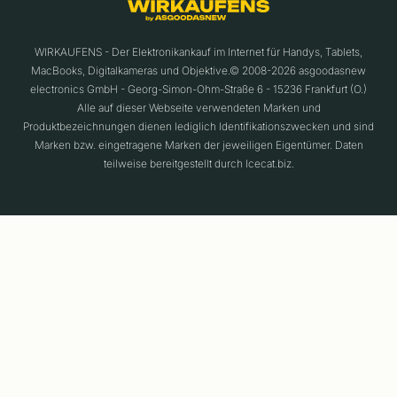
WIRKAUFENS - Der Elektronikankauf im Internet für Handys, Tablets,
MacBooks, Digitalkameras und Objektive.© 2008-2026 asgoodasnew
electronics GmbH - Georg-Simon-Ohm-Straße 6 - 15236 Frankfurt (O.)
Alle auf dieser Webseite verwendeten Marken und
Produktbezeichnungen dienen lediglich Identifikationszwecken und sind
Marken bzw. eingetragene Marken der jeweiligen Eigentümer. Daten
teilweise bereitgestellt durch Icecat.biz.