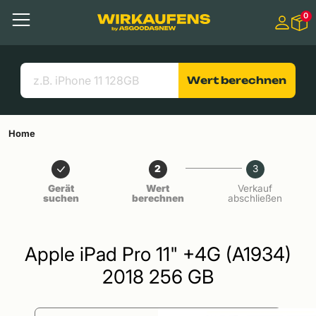
Springen zu
0
Hauptinhalt
Menü
Suchen
Nützliche Links
Wert berechnen
Home
2
3
Gerät
Wert
Verkauf
suchen
berechnen
abschließen
Apple iPad Pro 11" +4G (A1934)
2018 256 GB