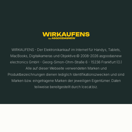
WIRKAUFENS - Der Elektronikankauf im Internet für Handys, Tablets,
MacBooks, Digitalkameras und Objektive.© 2008-2026 asgoodasnew
electronics GmbH - Georg-Simon-Ohm-Straße 6 - 15236 Frankfurt (O.)
Alle auf dieser Webseite verwendeten Marken und
Produktbezeichnungen dienen lediglich Identifikationszwecken und sind
Marken bzw. eingetragene Marken der jeweiligen Eigentümer. Daten
teilweise bereitgestellt durch Icecat.biz.