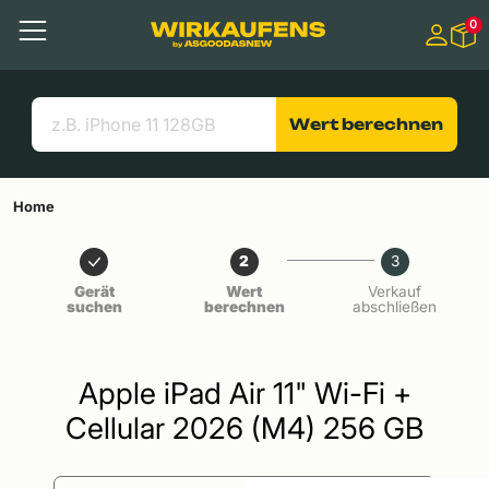
Springen zu
0
Hauptinhalt
Menü
Suchen
Nützliche Links
Wert berechnen
Home
2
3
Gerät
Wert
Verkauf
suchen
berechnen
abschließen
Apple iPad Air 11" Wi-Fi +
Cellular 2026 (M4) 256 GB