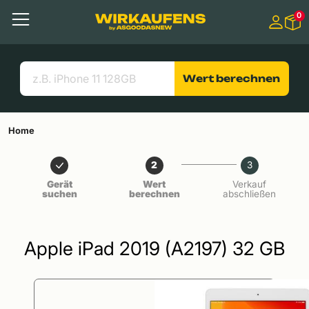
Springen zu
0
Hauptinhalt
Menü
Suchen
Nützliche Links
Wert berechnen
Home
2
3
Gerät
Wert
Verkauf
suchen
berechnen
abschließen
Apple iPad 2019 (A2197) 32 GB