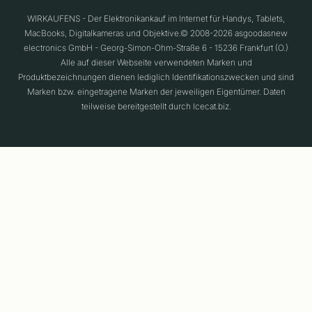
WIRKAUFENS - Der Elektronikankauf im Internet für Handys, Tablets,
MacBooks, Digitalkameras und Objektive.© 2008-2026 asgoodasnew
electronics GmbH - Georg-Simon-Ohm-Straße 6 - 15236 Frankfurt (O.)
Alle auf dieser Webseite verwendeten Marken und
Produktbezeichnungen dienen lediglich Identifikationszwecken und sind
Marken bzw. eingetragene Marken der jeweiligen Eigentümer. Daten
teilweise bereitgestellt durch Icecat.biz.